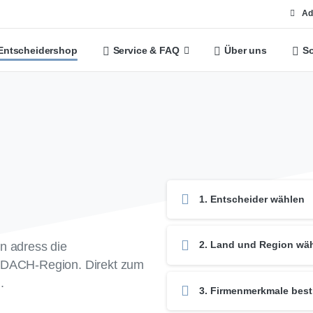
Ad
Entscheidershop
Service & FAQ
Über uns
So
1. Entscheider wählen
2. Land und Region wä
n adress die
r DACH-Region. Direkt zum
.
3. Firmenmerkmale bes